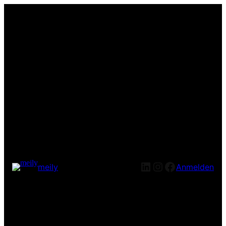
LinkedIn
Instagram
Facebook
meily
Anmelden
Entschuldige bitte die