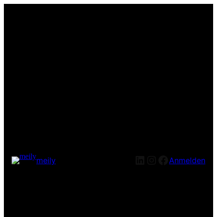
LinkedIn
Instagram
Facebook
meily
Anmelden
Entschuldige bitte die