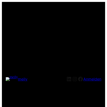
LinkedIn
Instagram
Facebook
meily
Anmelden
Entschuldige bitte die