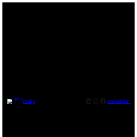
LinkedIn
Instagram
Facebook
meily
Anmelden
Entschuldige bitte die