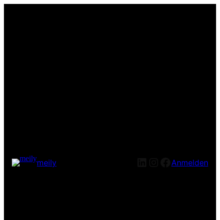
LinkedIn
Instagram
Facebook
meily
Anmelden
Entschuldige bitte die