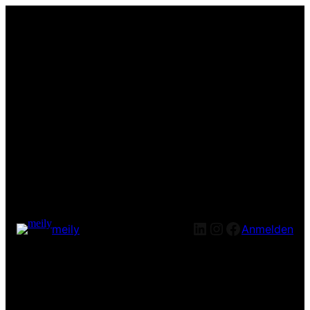
LinkedIn
Instagram
Facebook
meily
Anmelden
Entschuldige bitte die