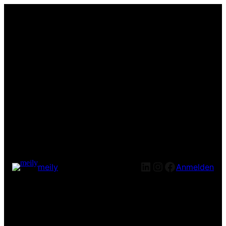
LinkedIn
Instagram
Facebook
meily
Anmelden
Entschuldige bitte die