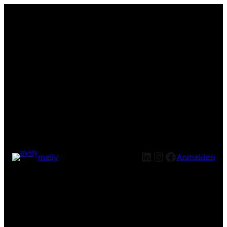
LinkedIn
Instagram
Facebook
meily
Anmelden
Entschuldige bitte die
Unannehmlichkeiten! Wir