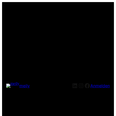
LinkedIn
Instagram
Facebook
meily
Anmelden
Entschuldige bitte die