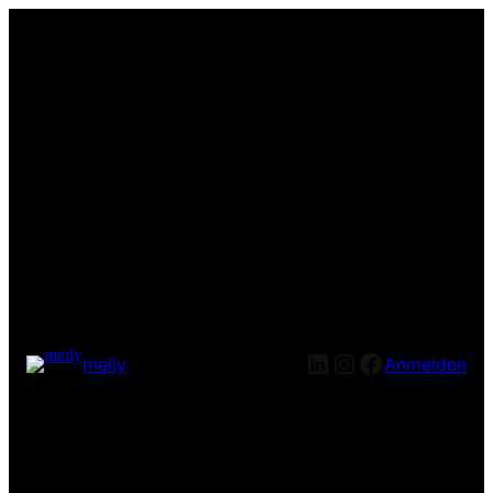
LinkedIn
Instagram
Facebook
meily
Anmelden
Entschuldige bitte die