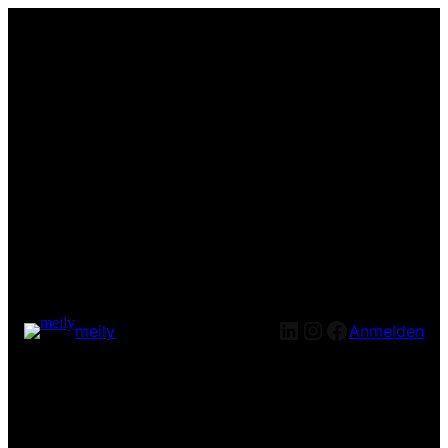
LinkedIn
Instagram
Facebook
meily
Anmelden
Entschuldige bitte die