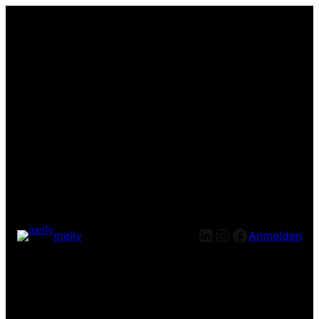
LinkedIn
Instagram
Facebook
meily
Anmelden
Entschuldige bitte die