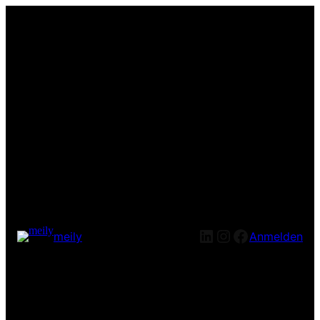
LinkedIn
Instagram
Facebook
meily
Anmelden
Entschuldige bitte die