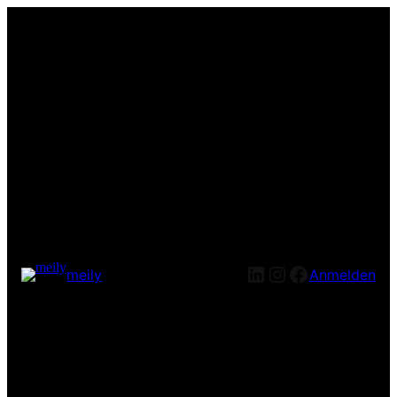
LinkedIn
Instagram
Facebook
meily
Anmelden
Entschuldige bitte die
Unannehmlichkeiten! Wir