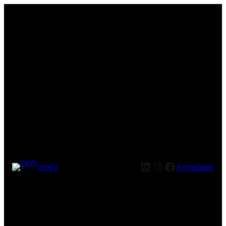
LinkedIn
Instagram
Facebook
meily
Anmelden
Entschuldige bitte die