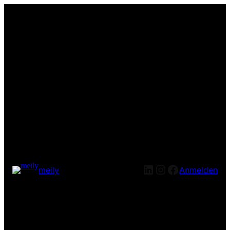
LinkedIn
Instagram
Facebook
meily
Anmelden
Entschuldige bitte die