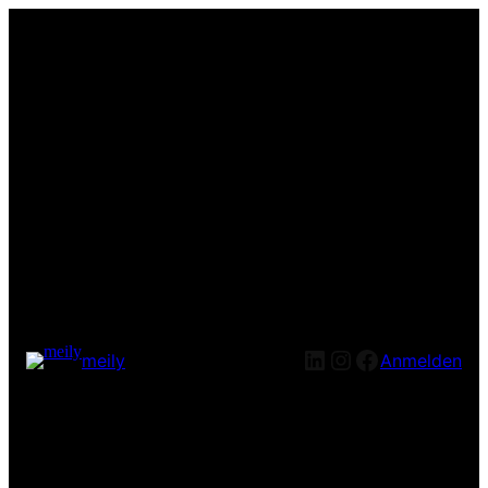
LinkedIn
Instagram
Facebook
meily
Anmelden
Entschuldige bitte die