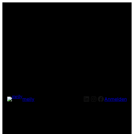
LinkedIn
Instagram
Facebook
meily
Anmelden
Entschuldige bitte die