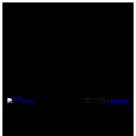
LinkedIn
Instagram
Facebook
meily
Anmelden
Entschuldige bitte die