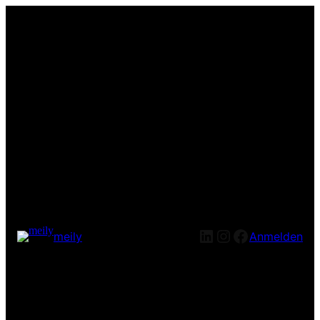
LinkedIn
Instagram
Facebook
meily
Anmelden
Entschuldige bitte die