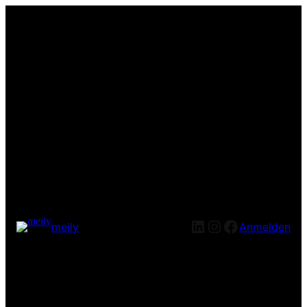
LinkedIn
Instagram
Facebook
meily
Anmelden
Entschuldige bitte die