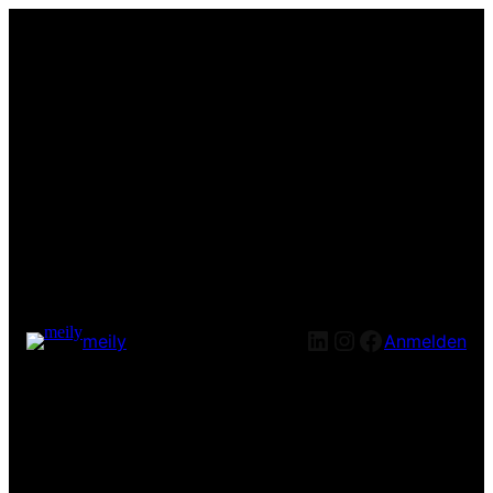
LinkedIn
Instagram
Facebook
meily
Anmelden
Entschuldige bitte die
Unannehmlichkeiten! Wir