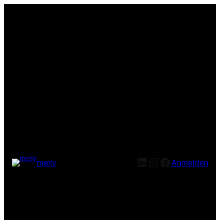
LinkedIn
Instagram
Facebook
meily
Anmelden
Entschuldige bitte die