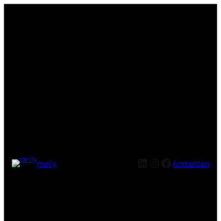
LinkedIn
Instagram
Facebook
meily
Anmelden
Entschuldige bitte die