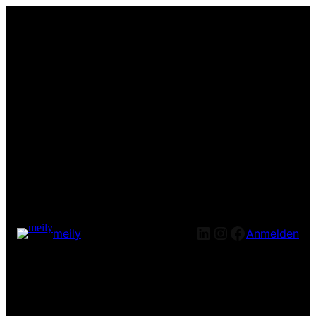
LinkedIn
Instagram
Facebook
meily
Anmelden
Entschuldige bitte die