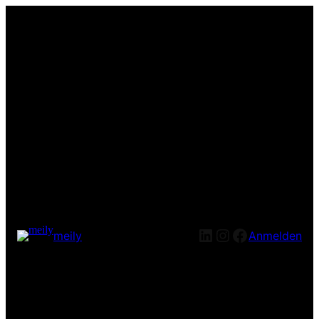
LinkedIn
Instagram
Facebook
meily
Anmelden
Entschuldige bitte die