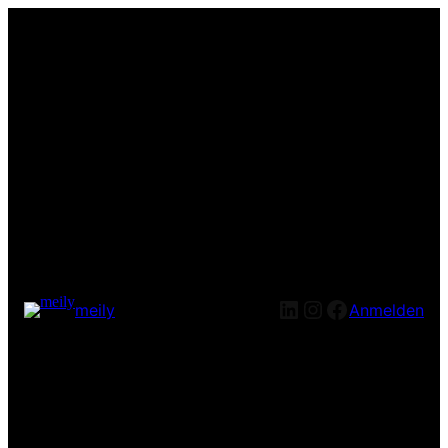
LinkedIn
Instagram
Facebook
meily
Anmelden
Entschuldige bitte die
Unannehmlichkeiten! Wir