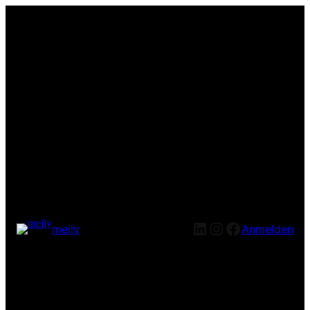
LinkedIn
Instagram
Facebook
meily
Anmelden
Entschuldige bitte die