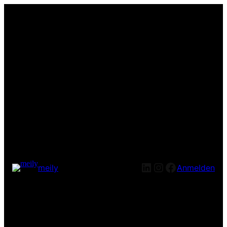
LinkedIn
Instagram
Facebook
meily
Anmelden
Entschuldige bitte die