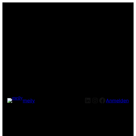
LinkedIn
Instagram
Facebook
meily
Anmelden
Entschuldige bitte die