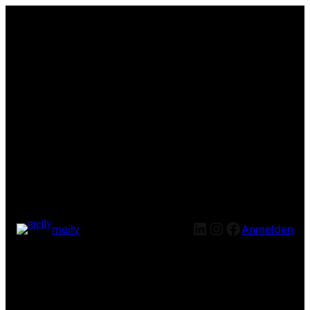
LinkedIn
Instagram
Facebook
meily
Anmelden
Entschuldige bitte die