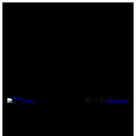
LinkedIn
Instagram
Facebook
meily
Anmelden
Entschuldige bitte die