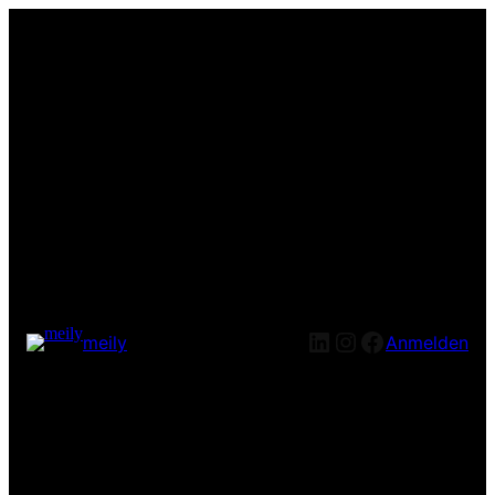
LinkedIn
Instagram
Facebook
meily
Anmelden
Entschuldige bitte die
Unannehmlichkeiten! Wir