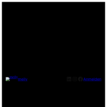
LinkedIn
Instagram
Facebook
meily
Anmelden
Entschuldige bitte die